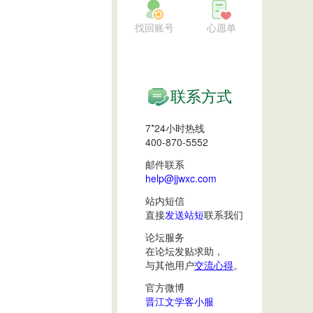
找回账号
心愿单
联系方式
7*24小时热线
400-870-5552
邮件联系
help@jjwxc.com
站内短信
直接
发送站短
联系我们
论坛服务
在论坛发贴求助，
与其他用户
交流心得
。
官方微博
晋江文学客小服